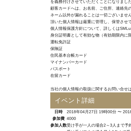
を義務付けさせていただくことになりまし
顧客カードへは、お名前、ご住所、連絡先
ネーム以外が漏れることは一切ございませ
頂いた個人情報は厳重に管理し、保管させ
個人情報保護方針について、詳しくはSMLux
身分証明書として有効な物（有効期限内に
運転免許証
保険証
住民基本台帳カード
マイナンバーカード
パスポート
在留カード
当社の個人情報の取扱に関するお問い合せ
イベント詳細
日時
2018年04月27日 19時00分 〜 20
参加費
4000
参加人数
受け手が一人の場合2～3人まで予