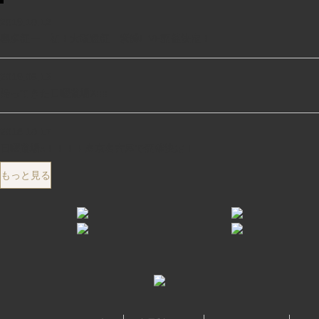
2019.10.12
喜多征一 初！大阪遠征 緊縛LIVE開催決定！
2019.06.13
帰ってきた日曜道場X!!!!
2018.10.17
日曜道場x！！！！東京名古屋で開催決定！
もっと見る