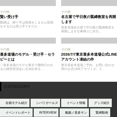
その他
その他
賢い受け手
名古屋で平日夜の緊縛教室を再開
します
緊縛は、縛り手は怪我をしません怪我
をするのは受け手ですだか…
喜多道場名古屋で平日夜の緊縛教室を
再開します仕事帰りに非日…
その他
その他
喜多道場のモデル・受け手・セラ
2026/7/7東京喜多本道場公式LINE
ピーとは
アカウント凍結の件
◇喜多道場のモデル東京で随時行われ
東京喜多本道場ご予約、お問い合わせ
る心縛美実演会に出演出来る…
用の公式LINEアカウトが、2…
CATEGORY
在籍モデル紹介
シバリガールズ
イベント情報
グッズ紹介
イベントレポート
INTERVIEW
瘋癲ノ喜多サン
緊縛動画