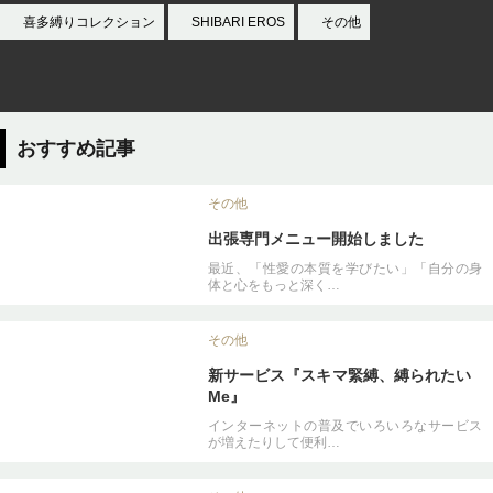
喜多縛りコレクション
SHIBARI EROS
その他
おすすめ記事
その他
出張専門メニュー開始しました
最近、「性愛の本質を学びたい」「自分の身
体と心をもっと深く…
その他
新サービス『スキマ緊縛、縛られたい
Me』
インターネットの普及でいろいろなサービス
が増えたりして便利…