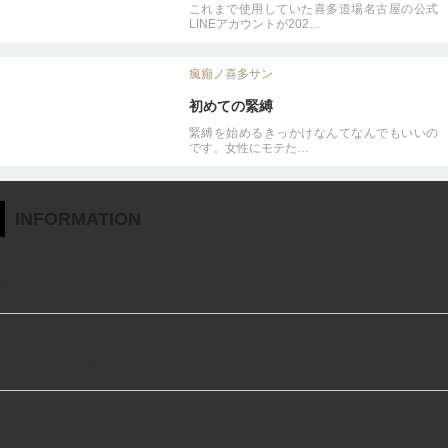
これまで使用していた喜多道場名古屋の公式
LINEアカウントが202…
瘋癲ノ喜多サン
初めての緊縛
緊縛を始めるきっかけなんてなんでもいいの
です。女性にモテた…
INFORMATION
2019.10.12
喜多征一 初！大阪遠征 緊縛LIVE開催決定！
2019.06.13
帰ってきた日曜道場X!!!!
2018.10.17
日曜道場x！！！！東京名古屋で開催決定！