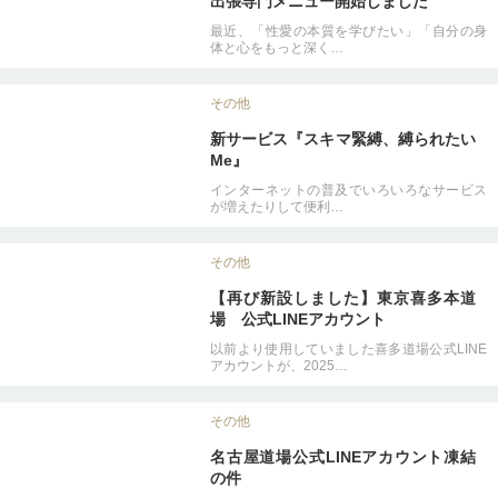
出張専門メニュー開始しました
最近、「性愛の本質を学びたい」「自分の身
体と心をもっと深く…
その他
新サービス『スキマ緊縛、縛られたい
Me』
インターネットの普及でいろいろなサービス
が増えたりして便利…
その他
【再び新設しました】東京喜多本道
場 公式LINEアカウント
以前より使用していました喜多道場公式LINE
アカウントが、2025…
その他
名古屋道場公式LINEアカウント凍結
の件