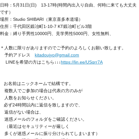
日時：5月31日(日) 13-17時(時間内出入り自由、何時に来ても大丈夫
です）
場所：Studio SHIBARI（東京喜多本道場）
住所：千代田区鍛冶町1-10-7 KT鍛冶町ビル3階
料金：縛り手男性10000円、見学男性5000円、女性無料、
＊人数に限りがありますのでご予約のよろしくお願い致します。
予約アドレス
kitadoujyo@gmail.com
LINEを希望の方はこちら↓↓↓
https://lin.ee/USqrr7A
お名前はニックネームで結構です。
複数人でご参加の場合は代表の方のみが
人数をお知らせください。
必ず24時間以内に返信を致しますので、
返信がない場合は、
迷惑メールのフォルダをご確認ください。
（最近はセキュリティーが厳しく
多くが迷惑メールに振り分けられてしまいます）