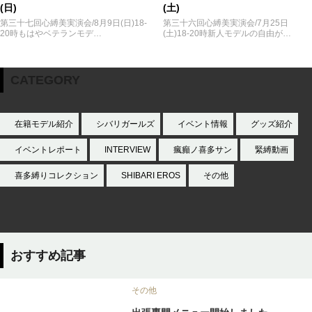
(日)
(土)
第三十七回心縛美実演会/8月9日(日)18-
第三十六回心縛美実演会/7月25日
20時もはやベテランモデ…
(土)18-20時新人モデルの自由が…
CATEGORY
在籍モデル紹介
シバリガールズ
イベント情報
グッズ紹介
イベントレポート
INTERVIEW
瘋癲ノ喜多サン
緊縛動画
喜多縛りコレクション
SHIBARI EROS
その他
おすすめ記事
その他