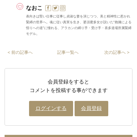
なおこ
表向きは堅い仕事に従事し貞淑な妻を演じつつ、美と精神性に惹かれ
緊縛の世界へ。魂に従い真実を生き、婆須蜜多女が説いた“抱擁による
悟りへの道”に憧れる、アラカンの縛り手・受け手・喜多道場所属緊縛
モデル。
< 前の記事へ
記事一覧へ
次の記事へ >
会員登録をすると
コメントを投稿する事ができます
ログインする
会員登録