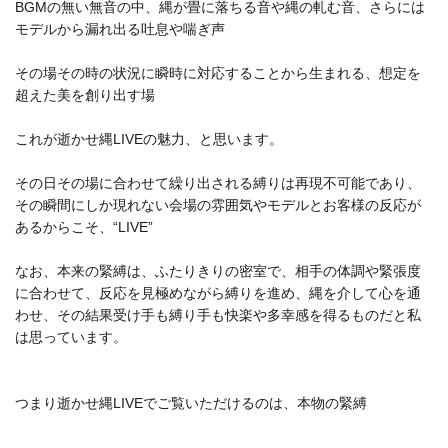
BGMの無い無音の中、縄が畳に落ちる音や縄の軋む音、さらには
モデルから漏れ出る吐息や喘ぎ声
その場その時の状況に瞬時に対応することから生まれる、想定を
超えた美を創り出す場
これが逝かせ縄LIVEの魅力、と思います。
その日その場に合わせて繰り出される縛りは再現不可能であり、
その瞬間にしか現れない会場の雰囲気やモデルとお客様の反応が
あるからこそ、“LIVE”
なお、本来の緊縛は、ふたりきりの密室で、相手の体調や緊張度
に合わせて、反応を見極めながら縛りを進め、縄を介して心を通
わせ、その結果受け手も縛り手も快楽や多幸感を得るものだと私
は思っています。
つまり逝かせ縄LIVEでご覧いただけるのは、本物の緊縛