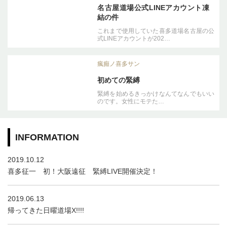
名古屋道場公式LINEアカウント凍
結の件
これまで使用していた喜多道場名古屋の公
式LINEアカウントが202…
瘋癲ノ喜多サン
初めての緊縛
緊縛を始めるきっかけなんてなんでもいい
のです。女性にモテた…
INFORMATION
2019.10.12
喜多征一 初！大阪遠征 緊縛LIVE開催決定！
2019.06.13
帰ってきた日曜道場X!!!!