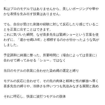
私はプロのモデルではありませんから、美しいポージングや華や
かな表情を生み出す技量はありません。
でも、自分が受けた刺激や経験に対して反応したり感じているこ
とを正直に出すことはできます。
これに気づいた瞬間、なぜ喜多先生は緊縛ショーという言葉を使
わずに、「逝かせ縄LIVE」と標榜するのかが分かったような気が
しました。
予定調和に綺麗に整った、所要時間に（場合によっては音楽に）
合わせて縛ってみせる「ショー」ではなく
当日のモデルの衣装に合わせた染め縄の選定と縛り
モデルの反応に合わせて、その先の肉体と精神と性の解放へ導く
喜多先生の縛りや、冷静さを伴いつつも気迫みなぎる展開と責め
それに呼応し、快楽に波打つモデルの肢体