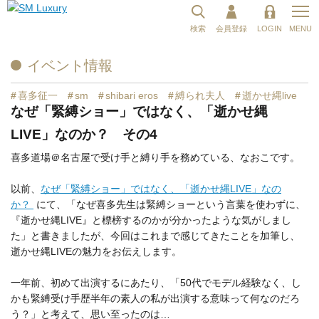
検索
会員登録
LOGIN
MENU
イベント情報
#
喜多征一
#
sm
#
shibari eros
#
縛られ夫人
#
逝かせ縄live
なぜ「緊縛ショー」ではなく、「逝かせ縄
LIVE」なのか？ その4
喜多道場＠名古屋で受け手と縛り手を務めている、なおこです。
以前、
なぜ「緊縛ショー」ではなく、「逝かせ縄LIVE」なの
か？
にて、「なぜ喜多先生は緊縛ショーという言葉を使わずに、
『逝かせ縄LIVE』と標榜するのかが分かったような気がしまし
た」と書きましたが、今回はこれまで感じてきたことを加筆し、
逝かせ縄LIVEの魅力をお伝えします。
一年前、初めて出演するにあたり、「50代でモデル経験なく、し
かも緊縛受け手歴半年の素人の私が出演する意味って何なのだろ
う？」と考えて、思い至ったのは…