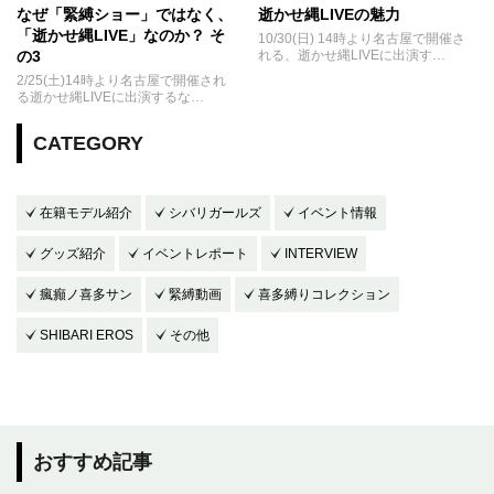
なぜ「緊縛ショー」ではなく、
逝かせ縄LIVEの魅力
「逝かせ縄LIVE」なのか？ そ
10/30(日) 14時より名古屋で開催さ
の3
れる、逝かせ縄LIVEに出演す…
2/25(土)14時より名古屋で開催され
る逝かせ縄LIVEに出演するな…
CATEGORY
在籍モデル紹介
シバリガールズ
イベント情報
グッズ紹介
イベントレポート
INTERVIEW
瘋癲ノ喜多サン
緊縛動画
喜多縛りコレクション
SHIBARI EROS
その他
おすすめ記事