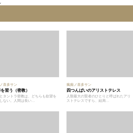
ん
ノ喜多サン
瘋癲ノ喜多サン
縛を習う（密教）
四つんばいのアリストテレス
とタントラ密教は、どちらも欲望を
人類最大の賢者のひとりと呼ばれたアリ
しない。人間は長い…
ストテレスですら、結局…