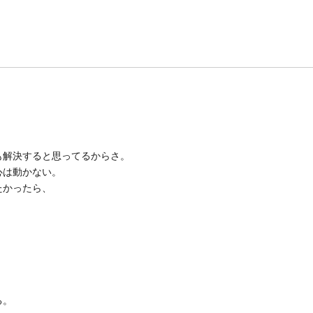
も解決すると思ってるからさ。
心は動かない。
たかったら、
る。