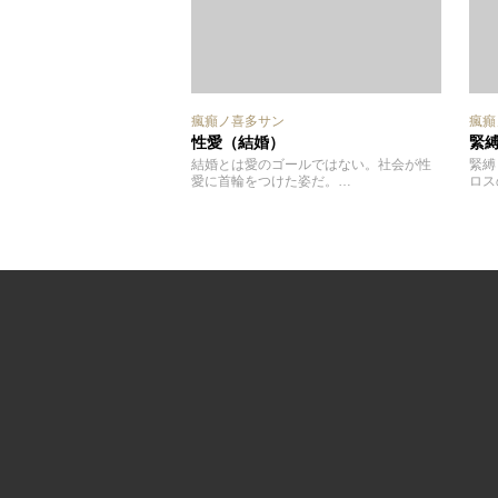
瘋癲ノ喜多サン
瘋癲
性愛（結婚）
緊
結婚とは愛のゴールではない。社会が性
緊縛
愛に首輪をつけた姿だ。…
ロス