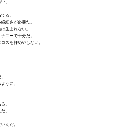
這い、
当てる。
る繊細さが必要だ。
話は生まれない。
オナニーで十分だ。
エロスを拝めやしない。
だ。
るように、
ある。
んだ。
ないんだ。