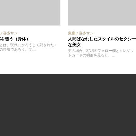
ノ喜多サン
瘋癲ノ喜多サン
縛を習う（身体）
人間ばなれしたスタイルのセクシー
な美女
とは、現代にかろうじて残されたエ
の祭壇であろう。文…
男の場合、SNSのフォロー欄とクレジッ
トカードの明細を見ると、…