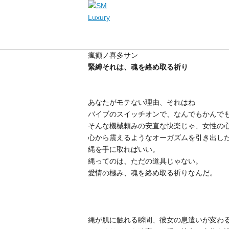
瘋癲ノ喜多サン
緊縛それは、魂を絡め取る祈り
あなたがモテない理由、それはね
バイブのスイッチオンで、
なんでもかんで
そんな機械頼みの安直な快楽じゃ、女性の
心から震えるようなオーガズムを引き出し
縄を手に取ればいい。
縄ってのは、ただの道具じゃない。
愛情の極み、魂を絡め取る祈りなんだ。
縄が肌に触れる瞬間、彼女の息遣いが変わ