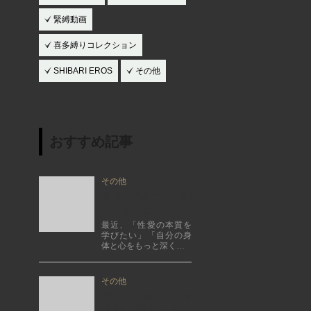
緊縛動画
喜多縛りコレクション
SHIBARI EROS
その他
おすすめ記事
その他
出張専門メニュー開
始しました
最近、「性愛の本質を
学びたい」「自分の身
体と心をもっと深く…
その他
新サービス『スキマ
緊縛、縛られたい