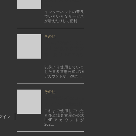
Me』
インターネットの普及
でいろいろなサービス
が増えたりして便利…
その他
【再び新設しまし
た】東京喜多本道
場 公式LINEアカウ
ント
以前より使用していま
した喜多道場公式LINE
アカウントが、2025…
その他
名古屋道場公式LINE
アカウント凍結の件
これまで使用していた
喜多道場名古屋の公式
グイン
LINEアカウントが
202…