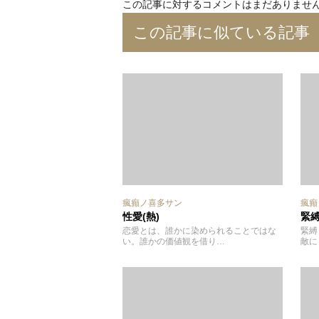
この記事に対するコメントはまだありませ
この記事に似ている記事
瘋癲ノ喜多サン
瘋癲
性愛(熱)
緊
恋愛とは、誰かに染められることではな
緊縛
い。誰かの価値観を借り…
敵に