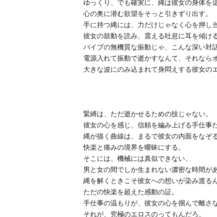
ゆっくり、
でも確実に、縄は彼女の身体を
心の奥に潜む欲望をそっと引きずり出す。
手に持つ縄には、
力だけじゃなく心を押し
彼女の鼓動を読み、
震える吐息に耳を傾け
バイブの無機質な振動じゃ、こんな深い対
電源入れて振動で逝かすなんて、それなら
大きな波にのみ込まれて身悶えする彼女の
緊縛は、ただ逝かせるための技じゃない。
彼女の心を感じ、
信頼を編み上げる手仕事
縄が描く曲線は、
まるで彼女の内面をなぞ
快楽と痛みの境界を曖昧にする。
そこには、
機械には真似できない、
男と女の間でしか生まれない濃密な時間が
縄を解くときこそ彼女への想いが染み渡る
ただの快楽を超えた感動の証。
手仕事の温もりが、彼女の心を掴んで離さ
それが、究極の
エロスのってもんだろ。