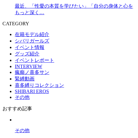
最近、「性愛の本質を学びたい」「自分の身体と心を
もっと深く…
CATEGORY
在籍モデル紹介
シバリガールズ
イベント情報
グッズ紹介
イベントレポート
INTERVIEW
瘋癲ノ喜多サン
緊縛動画
喜多縛りコレクション
SHIBARI EROS
その他
おすすめ記事
その他