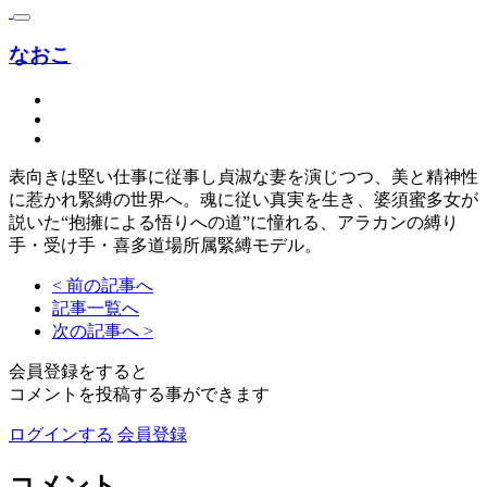
なおこ
表向きは堅い仕事に従事し貞淑な妻を演じつつ、美と精神性
に惹かれ緊縛の世界へ。魂に従い真実を生き、婆須蜜多女が
説いた“抱擁による悟りへの道”に憧れる、アラカンの縛り
手・受け手・喜多道場所属緊縛モデル。
< 前の記事へ
記事一覧へ
次の記事へ >
会員登録をすると
コメントを投稿する事ができます
ログインする
会員登録
コメント