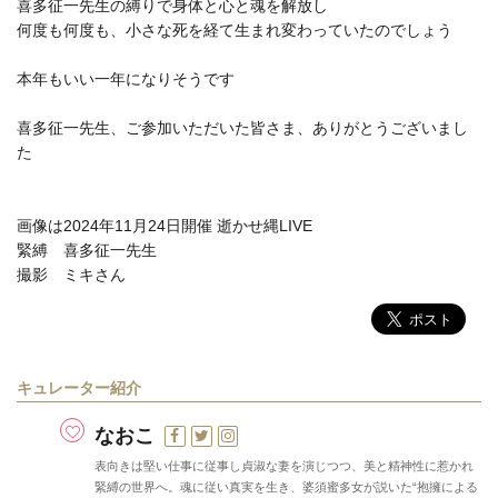
喜多征一先生の縛りで身体と心と魂を解放し
何度も何度も、小さな死を経て生まれ変わっていたのでしょう
本年もいい一年になりそうです
喜多征一先生、ご参加いただいた皆さま、ありがとうございまし
た
画像は2024年11月24日開催 逝かせ縄LIVE
緊縛 喜多征一先生
撮影 ミキさん
キュレーター紹介
なおこ
表向きは堅い仕事に従事し貞淑な妻を演じつつ、美と精神性に惹かれ
緊縛の世界へ。魂に従い真実を生き、婆須蜜多女が説いた“抱擁による