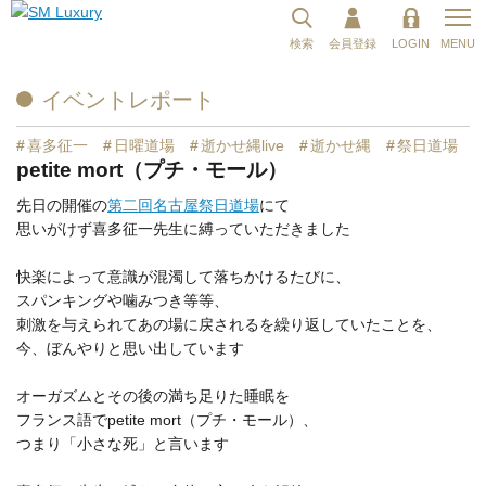
検索
会員登録
LOGIN
MENU
イベントレポート
#
喜多征一
#
日曜道場
#
逝かせ縄live
#
逝かせ縄
#
祭日道場
petite mort（プチ・モール）
先日の開催の
第二回名古屋祭日道場
にて
思いがけず喜多征一先生に縛っていただきました
快楽によって意識が混濁して落ちかけるたびに、
スパンキングや噛みつき等等、
刺激を与えられてあの場に戻されるを繰り返していたことを、
今、ぼんやりと思い出しています
オーガズムとその後の満ち足りた睡眠を
フランス語でpetite mort（プチ・モール）、
つまり「小さな死」と言います